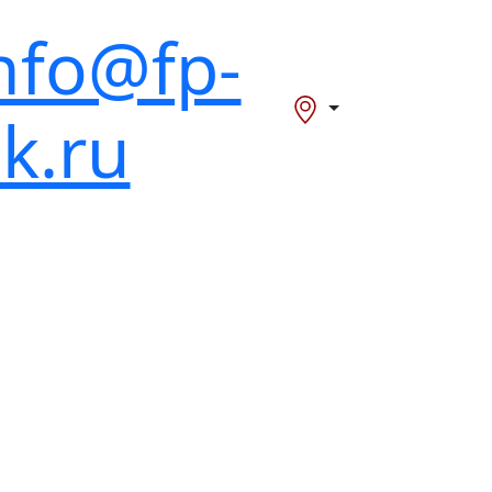
nfo@fp-
k.ru