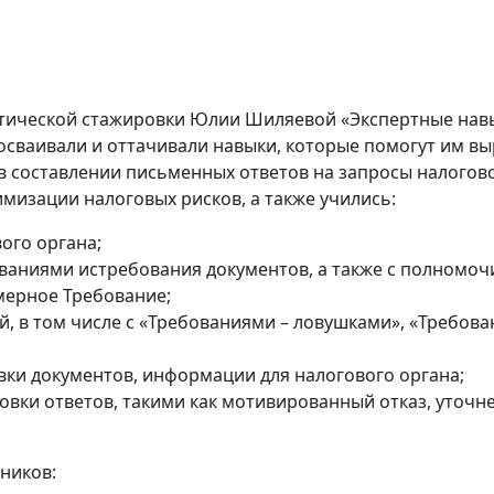
тической стажировки Юлии Шиляевой «Экспертные нав
 осваивали и оттачивали навыки, которые помогут им в
в составлении письменных ответов на запросы налогово
изации налоговых рисков, а также учились:
ого органа;
ваниями истребования документов, а также с полномо
мерное Требование;
й, в том числе с «Требованиями – ловушками», «Требо
вки документов, информации для налогового органа;
ки ответов, такими как мотивированный отказ, уточнен
ников: