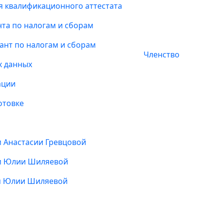
я квалификационного аттестата
та по налогам и сборам
ант по налогам и сборам
Членство
х данных
ации
отовке
м Анастасии Гревцовой
ом Юлии Шиляевой
ом Юлии Шиляевой