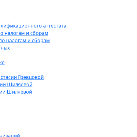
алификационного аттестата
о налогам и сборам
по налогам и сборам
нных
ке
астасии Гревцовой
лии Шиляевой
лии Шиляевой
анизаций