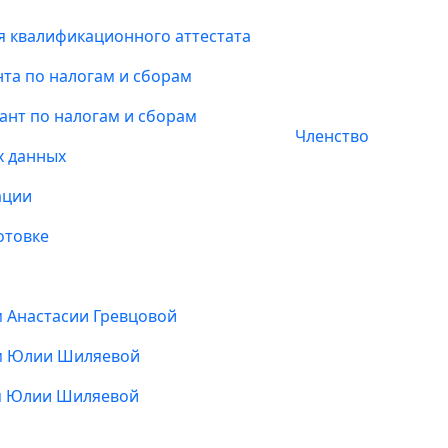
я квалификационного аттестата
та по налогам и сборам
ант по налогам и сборам
Членство
х данных
ации
отовке
м Анастасии Гревцовой
ом Юлии Шиляевой
ом Юлии Шиляевой