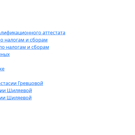
алификационного аттестата
о налогам и сборам
по налогам и сборам
нных
ке
астасии Гревцовой
лии Шиляевой
лии Шиляевой