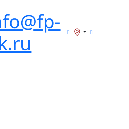
nfo@fp-
k.ru