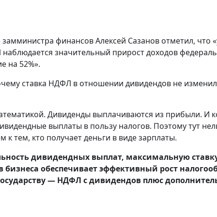
 замминистра финансов Алексей Сазанов отметил, что «
 наблюдается значительный прирост доходов федеральн
е на 52%».
чему ставка НДФЛ в отношении дивидендов не изменила
атематикой. Дивиденды выплачиваются из прибыли. И к
дивидендные выплаты в пользу налогов. Поэтому тут не
 к тем, кто получает деньги в виде зарплаты.
льность дивидендных выплат, максимальную ставку
ов бизнеса обеспечивает эффективный рост налогоо
государству — НДФЛ с дивидендов плюс дополнител