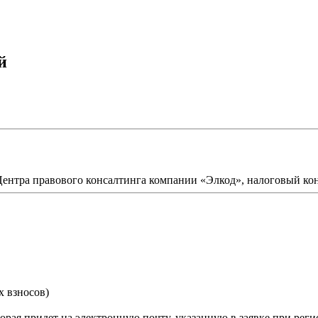
й
Центра правового консалтинга компании «Элкод», налоговый ко
х взносов)
орая придет на электронную почту, указанную в заявке при реги