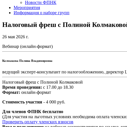
Новости ФПНК
Мероприятия
Информация о наборе групп
Налоговый фреш с Полиной Колмаково
26 мая 2026 г.
Вебинар
(
онлайн-формат
)
Колмакова Полина Владимировна
ведущий эксперт-консультант по налогообложению, директор 
Налоговый фреш с Полиной Колмаковой
Время проведения:
с 17.00 до 18.30
Формат:
онлайн-формат
Стоимость участия
- 4 000 руб.
Для членов ФПНК
бесплатно
(Для участия на льготных условиях необходима оплата членски
Проверить оплату членских взносов
Вход и подключение
на вебинар осуществляется по ссылке, кот