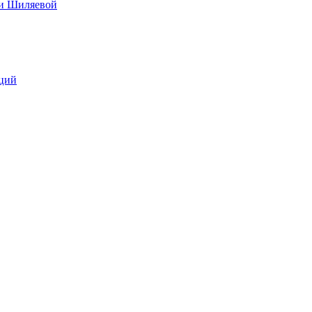
ии Шиляевой
аций