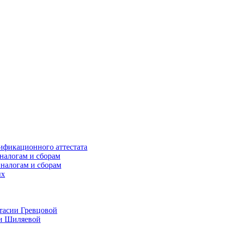
ификационного аттестата
налогам и сборам
 налогам и сборам
ых
тасии Гревцовой
ии Шиляевой