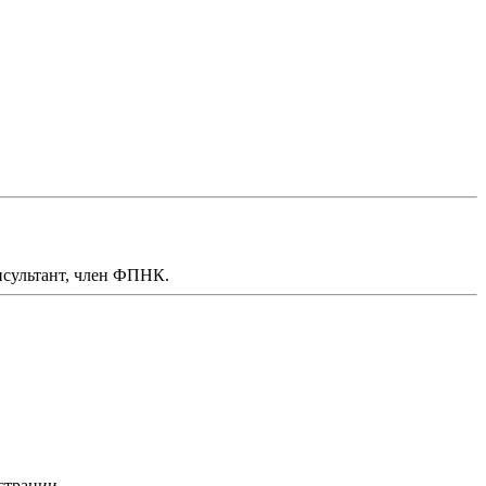
нсультант, член ФПНК.
страции.