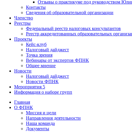
Отзывы о практикуме под руководством Юл
Контакты
Сведения об образовательной организации
Членство
Реестры
Федеральный реестр налоговых консультантов
Реестр аккредитованных образовательных организ
Проекты
Кейс-клуб
Налоговый дайджест
Точка зрения
Вебинары от экспертов ФПНК
Общее мнение
Новости
Налоговый дайджест
Новости ФПНК
Мероприятия
5
Информация о наборе групп
Главная
О ФПНК
Миссия и цели
Направления деятельности
Наша команда
Документы