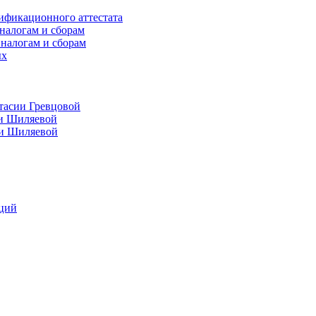
ификационного аттестата
налогам и сборам
 налогам и сборам
ых
тасии Гревцовой
ии Шиляевой
ии Шиляевой
аций