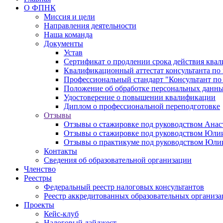
О ФПНК
Миссия и цели
Направления деятельности
Наша команда
Документы
Устав
Сертификат о продлении срока действия квал
Квалификационный аттестат консультанта по 
Профессиональный стандарт "Консультант по
Положение об обработке персональных данн
Удостоверение о повышении квалификации
Диплом о профессиональной переподготовке
Отзывы
Отзывы о стажировке под руководством Анас
Отзывы о стажировке под руководством Юл
Отзывы о практикуме под руководством Юл
Контакты
Сведения об образовательной организации
Членство
Реестры
Федеральный реестр налоговых консультантов
Реестр аккредитованных образовательных организ
Проекты
Кейс-клуб
Налоговый дайджест