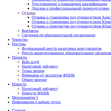
Удостоверение о повышении квалификации
Диплом о профессиональной переподготовке
Отзывы
Отзывы о стажировке под руководством Анас
Отзывы о стажировке под руководством Юл
Отзывы о практикуме под руководством Юл
Контакты
Сведения об образовательной организации
Членство
Реестры
Федеральный реестр налоговых консультантов
Реестр аккредитованных образовательных организ
Проекты
Кейс-клуб
Налоговый дайджест
Точка зрения
Вебинары от экспертов ФПНК
Общее мнение
Новости
Налоговый дайджест
Новости ФПНК
Мероприятия
5
Информация о наборе групп
Главная