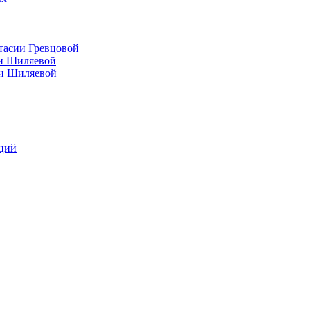
тасии Гревцовой
ии Шиляевой
ии Шиляевой
аций