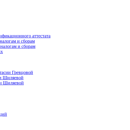
ификационного аттестата
налогам и сборам
 налогам и сборам
ых
тасии Гревцовой
ии Шиляевой
ии Шиляевой
аций