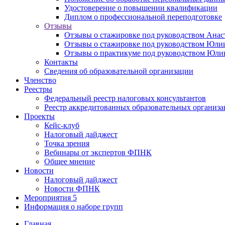
Удостоверение о повышении квалификации
Диплом о профессиональной переподготовке
Отзывы
Отзывы о стажировке под руководством Анас
Отзывы о стажировке под руководством Юл
Отзывы о практикуме под руководством Юл
Контакты
Сведения об образовательной организации
Членство
Реестры
Федеральный реестр налоговых консультантов
Реестр аккредитованных образовательных организ
Проекты
Кейс-клуб
Налоговый дайджест
Точка зрения
Вебинары от экспертов ФПНК
Общее мнение
Новости
Налоговый дайджест
Новости ФПНК
Мероприятия
5
Информация о наборе групп
Главная