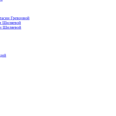
тасии Гревцовой
ии Шиляевой
ии Шиляевой
аций