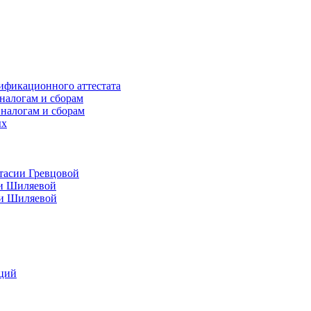
ификационного аттестата
налогам и сборам
 налогам и сборам
ых
тасии Гревцовой
ии Шиляевой
ии Шиляевой
аций