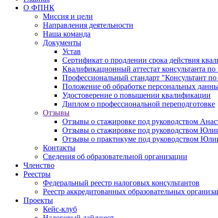
О ФПНК
Миссия и цели
Направления деятельности
Наша команда
Документы
Устав
Сертификат о продлении срока действия квал
Квалификационный аттестат консультанта по 
Профессиональный стандарт "Консультант по
Положение об обработке персональных данн
Удостоверение о повышении квалификации
Диплом о профессиональной переподготовке
Отзывы
Отзывы о стажировке под руководством Анас
Отзывы о стажировке под руководством Юл
Отзывы о практикуме под руководством Юл
Контакты
Сведения об образовательной организации
Членство
Реестры
Федеральный реестр налоговых консультантов
Реестр аккредитованных образовательных организ
Проекты
Кейс-клуб
Налоговый дайджест