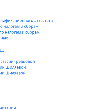
алификационного аттестата
о налогам и сборам
по налогам и сборам
нных
ке
астасии Гревцовой
лии Шиляевой
лии Шиляевой
анизаций