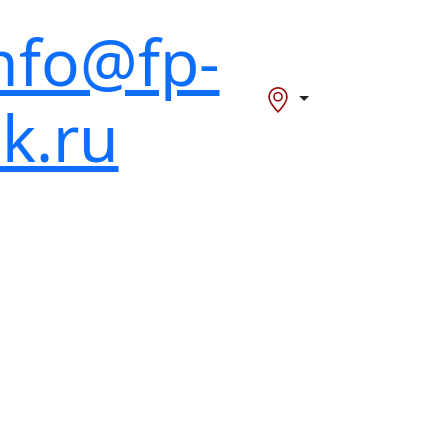
nfo@fp-
k.ru