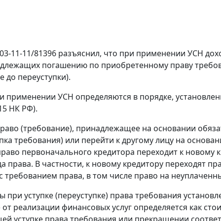
03-11-11/81396 разъяснил, что при применении УСН дох
подлежащих погашению по приобретенному праву требов
 до переуступки).
и применении УСН определяются в порядке, установле
.15 НК РФ).
 право (требование), принадлежащее на основании обяз
пка требования) или перейти к другому лицу на основан
раво первоначального кредитора переходит к новому кр
а права. В частности, к новому кредитору переходят п
 с требованием права, в том числе право на неуплаченн
ри уступке (переуступке) права требования установлены с
 от реализации финансовых услуг определяется как ст
ей уступке права требования или прекращении соответ