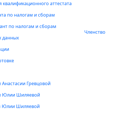
я квалификационного аттестата
та по налогам и сборам
ант по налогам и сборам
Членство
х данных
ации
отовке
м Анастасии Гревцовой
ом Юлии Шиляевой
ом Юлии Шиляевой